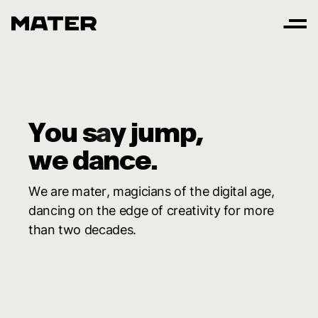
Y
o
u
s
a
y
j
u
m
p
,
w
e
d
a
n
c
e
.
W
e
a
r
e
m
a
t
e
r
,
m
a
g
i
c
i
a
n
s
o
f
t
h
e
d
i
g
i
t
a
l
a
g
e
,
d
a
n
c
i
n
g
o
n
t
h
e
e
d
g
e
o
f
c
r
e
a
t
i
v
i
t
y
f
o
r
m
o
r
e
t
h
a
n
t
w
o
d
e
c
a
d
e
s
.